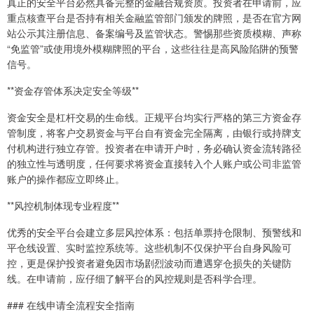
真正的安全平台必然具备完整的金融合规资质。投资者在申请前，应
重点核查平台是否持有相关金融监管部门颁发的牌照，是否在官方网
站公示其注册信息、备案编号及监管状态。警惕那些资质模糊、声称
“免监管”或使用境外模糊牌照的平台，这些往往是高风险陷阱的预警
信号。
**资金存管体系决定安全等级**
资金安全是杠杆交易的生命线。正规平台均实行严格的第三方资金存
管制度，将客户交易资金与平台自有资金完全隔离，由银行或持牌支
付机构进行独立存管。投资者在申请开户时，务必确认资金流转路径
的独立性与透明度，任何要求将资金直接转入个人账户或公司非监管
账户的操作都应立即终止。
**风控机制体现专业程度**
优秀的安全平台会建立多层风控体系：包括单票持仓限制、预警线和
平仓线设置、实时监控系统等。这些机制不仅保护平台自身风险可
控，更是保护投资者避免因市场剧烈波动而遭遇穿仓损失的关键防
线。在申请前，应仔细了解平台的风控规则是否科学合理。
### 在线申请全流程安全指南