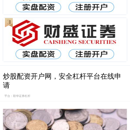
炒股配资开户网，安全杠杆平台在线申
请
平台：联华证券杠杆