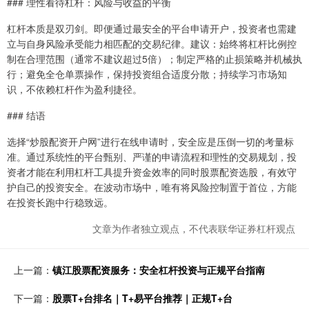
### 理性看待杠杆：风险与收益的平衡
杠杆本质是双刃剑。即便通过最安全的平台申请开户，投资者也需建
立与自身风险承受能力相匹配的交易纪律。建议：始终将杠杆比例控
制在合理范围（通常不建议超过5倍）；制定严格的止损策略并机械执
行；避免全仓单票操作，保持投资组合适度分散；持续学习市场知
识，不依赖杠杆作为盈利捷径。
### 结语
选择“炒股配资开户网”进行在线申请时，安全应是压倒一切的考量标
准。通过系统性的平台甄别、严谨的申请流程和理性的交易规划，投
资者才能在利用杠杆工具提升资金效率的同时股票配资选股，有效守
护自己的投资安全。在波动市场中，唯有将风险控制置于首位，方能
在投资长跑中行稳致远。
文章为作者独立观点，不代表联华证券杠杆观点
上一篇：
镇江股票配资服务：安全杠杆投资与正规平台指南
下一篇：
股票T+台排名｜T+易平台推荐｜正规T+台