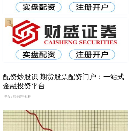
配资炒股识 期货股票配资门户：一站式
金融投资平台
平台：联华证券杠杆