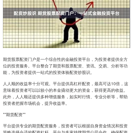
期货股票配资门户是一个综合性的金融投资平台，为投资者提供全方
位的投资服务。平台整合了期货和股票配资、资讯、交易、分析等功
能，为投资者提供一站式的投资体验配资炒股识。
人人顺的收益率十分可观。平台提供高杠杆配资，最高可达10倍，这
意味着投资者可以以较小的本金撬动更大的资金，获得更高的收益。
此外，人人顺还提供多种增值服务，如实时行情、专业分析等，帮助
投资者把握市场机会，提升收益率。
**期货配资**
平台提供专业的期货配资服务，投资者可以根据自身资金情况和投资
策略选择合适的配资杠杆。平台与多家持牌期货公司合作，确保配资