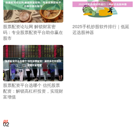
股票配资论坛网 解锁财富密
2025手机炒股软件排行｜低延
码：专业股票配资平台助你赢在
迟选股神器
股市
股票配资平台选哪个 信托股票
配资：解锁高杠杆投资，实现财
富增值
02